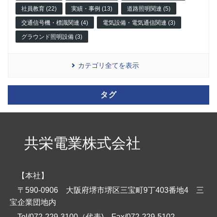
社員教育 (22)
実績・事例 (13)
道路照明関連 (5)
交通信号機・標識関連 (4)
電気設備・電気通信関連 (3)
グラウンド照明設備 (3)
カテゴリ全てを表示
タグ
共栄電業株式会社
【本社】
〒590-0906 大阪府堺市堺区三宝町9丁403番地4 三
宝企業団地内
Tel/072-229-3100（代表)
Fax/072-229-5102