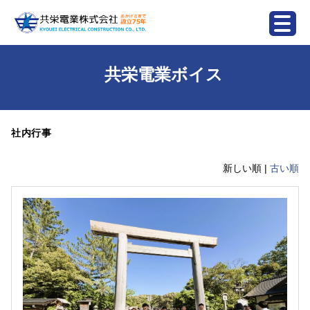
共栄電業ボイス
社内行事
新しい順 |
古い順