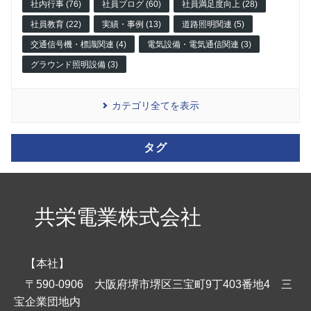
社内行事 (76)
社員ブログ (60)
社員満足度向上 (28)
社員教育 (22)
実績・事例 (13)
道路照明関連 (5)
交通信号機・標識関連 (4)
電気設備・電気通信関連 (3)
グラウンド照明設備 (3)
カテゴリ全てを表示
タグ
共栄電業株式会社
【本社】
〒590-0906 大阪府堺市堺区三宝町9丁403番地4 三
宝企業団地内