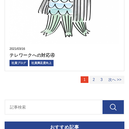
2021/03/16
テレワークへの対応④
社員ブログ
社員満足度向上
1
2
3
次へ >>
おすすめ記事