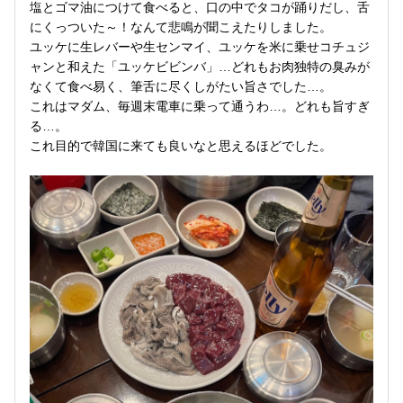
塩とゴマ油につけて食べると、口の中でタコが踊りだし、舌
にくっついた～！なんて悲鳴が聞こえたりしました。
ユッケに生レバーや生センマイ、ユッケを米に乗せコチュジ
ャンと和えた「ユッケビビンバ」…どれもお肉独特の臭みが
なくて食べ易く、筆舌に尽くしがたい旨さでした…。
これはマダム、毎週末電車に乗って通うわ…。どれも旨すぎ
る…。
これ目的で韓国に来ても良いなと思えるほどでした。