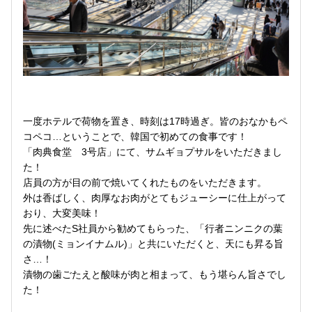
一度ホテルで荷物を置き、時刻は17時過ぎ。皆のおなかもペ
コペコ…ということで、韓国で初めての食事です！
「肉典食堂 3号店」にて、サムギョプサルをいただきまし
た！
店員の方が目の前で焼いてくれたものをいただきます。
外は香ばしく、肉厚なお肉がとてもジューシーに仕上がって
おり、大変美味！
先に述べたS社員から勧めてもらった、「行者ニンニクの葉
の漬物(ミョンイナムル)」と共にいただくと、天にも昇る旨
さ…！
漬物の歯ごたえと酸味が肉と相まって、もう堪らん旨さでし
た！