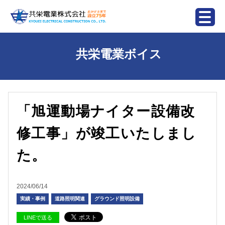
共栄電業ボイス
「旭運動場ナイター設備改
修工事」が竣工いたしまし
た。
2024/06/14
実績・事例
道路照明関連
グラウンド照明設備
LINEで送る