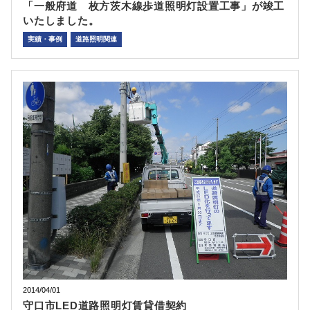
「一般府道 枚方茨木線歩道照明灯設置工事」が竣工
いたしました。
実績・事例
道路照明関連
2014/04/01
守口市LED道路照明灯賃貸借契約