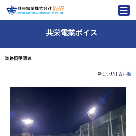
共栄電業ボイス
道路照明関連
新しい順 |
古い順