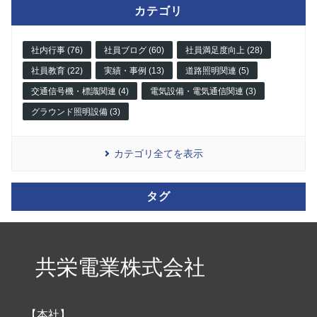
カテゴリ
社内行事 (76)
社員ブログ (60)
社員満足度向上 (28)
社員教育 (22)
実績・事例 (13)
道路照明関連 (5)
交通信号機・標識関連 (4)
電気設備・電気通信関連 (3)
グラウンド照明設備 (3)
カテゴリ全てを表示
タグ
共栄電業株式会社
【本社】