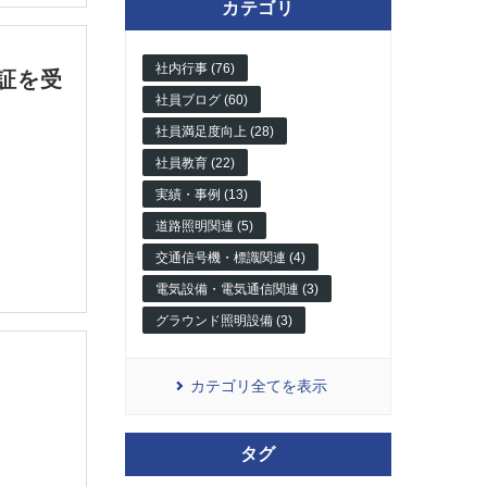
カテゴリ
社内行事 (76)
認証を受
社員ブログ (60)
社員満足度向上 (28)
社員教育 (22)
実績・事例 (13)
道路照明関連 (5)
交通信号機・標識関連 (4)
電気設備・電気通信関連 (3)
グラウンド照明設備 (3)
カテゴリ全てを表示
タグ