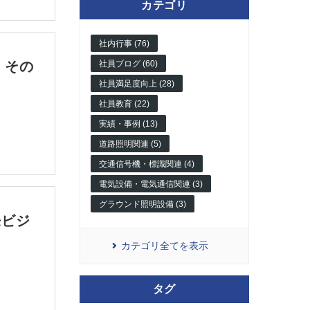
カテゴリ
社内行事 (76)
社員ブログ (60)
 その
社員満足度向上 (28)
社員教育 (22)
実績・事例 (13)
道路照明関連 (5)
交通信号機・標識関連 (4)
電気設備・電気通信関連 (3)
グラウンド照明設備 (3)
来ビジ
カテゴリ全てを表示
タグ