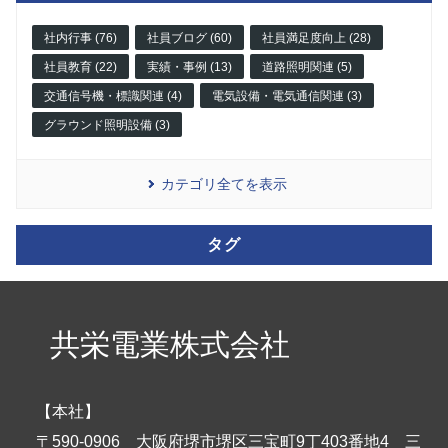
社内行事 (76)
社員ブログ (60)
社員満足度向上 (28)
社員教育 (22)
実績・事例 (13)
道路照明関連 (5)
交通信号機・標識関連 (4)
電気設備・電気通信関連 (3)
グラウンド照明設備 (3)
カテゴリ全てを表示
タグ
共栄電業株式会社
【本社】
〒590-0906 大阪府堺市堺区三宝町9丁403番地4 三