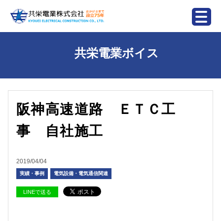
共栄電業ボイス
阪神高速道路 ＥＴＣ工
事 自社施工
2019/04/04
実績・事例
電気設備・電気通信関連
LINEで送る