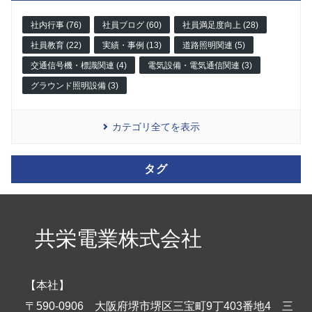
社内行事 (76)
社員ブログ (60)
社員満足度向上 (28)
社員教育 (22)
実績・事例 (13)
道路照明関連 (5)
交通信号機・標識関連 (4)
電気設備・電気通信関連 (3)
グラウンド照明設備 (3)
カテゴリ全てを表示
タグ
共栄電業株式会社
【本社】
〒590-0906 大阪府堺市堺区三宝町9丁403番地4 三