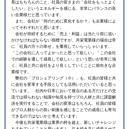
長はもちろんのこと、社員の皆さまの「会社をもっとよく
したい」というエネルギーを感じる、非常にバランスの良
い企業様だと思っています。
また、会社が「何のために変化するか？」も企業様によ
ってそれぞれだと思います。
会社が存続するために「売上・利益」は当たり前に追い
かけなければならない指標ですが、共栄電業様の場合は常
に「社員の方々の幸せ」を重視していらっしゃいます。
「この会社に入ってよかったと思って欲しい」「この会社
での経験を通して成長して欲しい」という思いが非常に強
く、社員と共に会社をより良くしていくことに前向きな企
業様です。
弊社の「プロシェアリング（※）」も、社員の皆様と共
に会社を変革する手段としても活用いただいていると思っ
ています。 社内や日常において接点のある方だけとの交
流では得られない知識や知見を持つプロ人材と共に課題解
決を実行することで、会社の変革はもちろん、社員の皆様
がプロ人材からの良い刺激を感じることでの成長にも寄与
できるのではないかと考えています。
今後も共栄電業様は業界の枠を超え、新しいチャレンジ
をされていくことと思います！ 引き続き共に成長させて