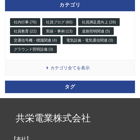
カテゴリ
社内行事 (76)
社員ブログ (60)
社員満足度向上 (28)
社員教育 (22)
実績・事例 (13)
道路照明関連 (5)
交通信号機・標識関連 (4)
電気設備・電気通信関連 (3)
グラウンド照明設備 (3)
カテゴリ全てを表示
タグ
共栄電業株式会社
【本社】